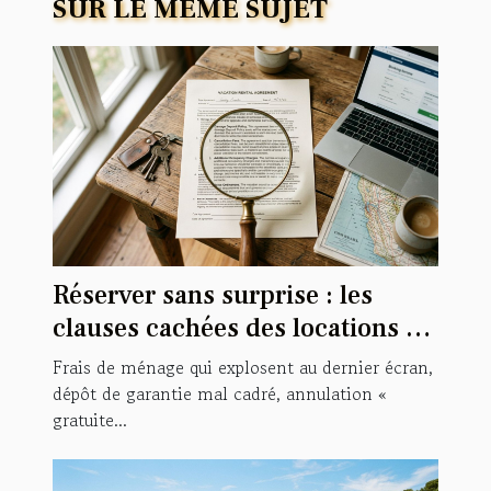
SUR LE MÊME SUJET
Réserver sans surprise : les
clauses cachées des locations de
vacances
Frais de ménage qui explosent au dernier écran,
dépôt de garantie mal cadré, annulation «
gratuite...